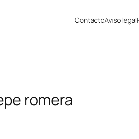
Contacto
Aviso legal
epe romera