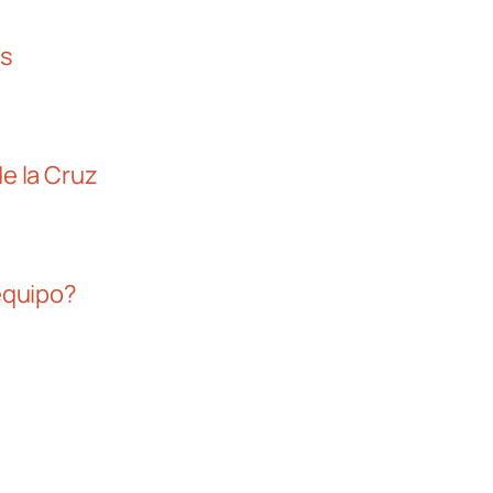
es
e la Cruz
equipo?